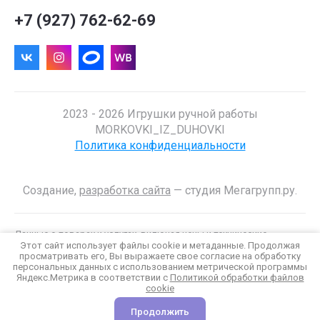
+7 (927) 762-62-69
2023 - 2026 Игрушки ручной работы
MORKOVKI_IZ_DUHOVKI
Политика конфиденциальности
Создание,
разработка сайта
— студия Мегагрупп.ру.
Данные о товарах и услугах, включая цены и технические
Этот сайт использует файлы cookie и метаданные. Продолжая
характеристики, представленные на сайте, не являются
просматривать его, Вы выражаете свое согласие на обработку
публичной офертой, определяемой положениями Статьи 437 (2)
персональных данных с использованием метрической программы
ГК РФ, а носят исключительно информационный характер. Для
Яндекс.Метрика в соответствии с
Политикой обработки файлов
получения точной информации о наличии и стоимости товара,
cookie
пожалуйста, обращайтесь по нашим телефонам.
Продолжить